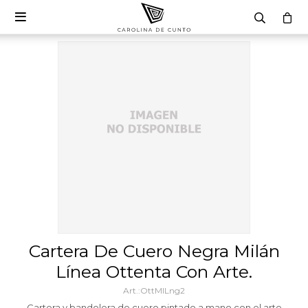

Cartera De Cuero Negra Milán
Línea Ottenta Con Arte.
OttMILng2
Cartera y bandolera de cuero pintado a mano con el arte