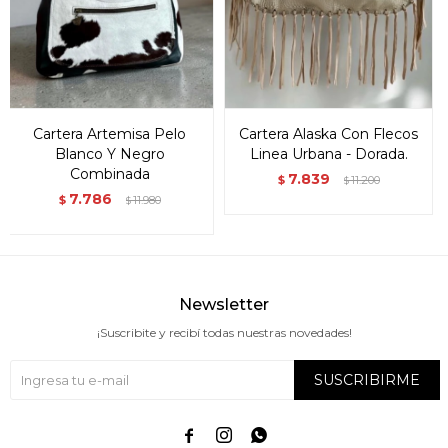
Cartera Artemisa Pelo
Cartera Alaska Con Flecos
Blanco Y Negro
Linea Urbana - Dorada.
Combinada
7.839
$
11.200
$
7.786
$
11.980
$
Newsletter
¡Suscribite y recibí todas nuestras novedades!
SUSCRIBIRME


