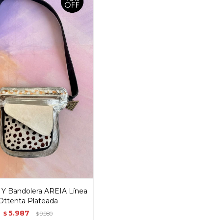
 Y Bandolera AREIA Línea
Ottenta Plateada
5.987
$
9.980
$