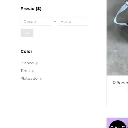
Precio
($)
OK
Color
Blanco
(1)
Terra
(2)
Plateado
(1)
Riñoner
T