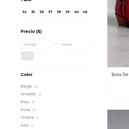
34
35
36
37
38
39
40
46
Precio
($)
OK
Bota De
Color
Beige
(2)
Amarillo
(3)
Rojo
(7)
Rosa
(3)
Violeta
(1)
Azul
(2)