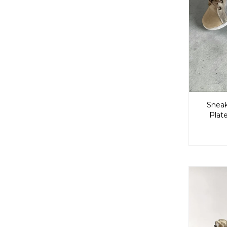
Sneak
Plat