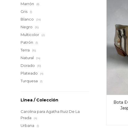
Marrón
(8)
Gris
(1)
Blanco
(34)
Negro
(16)
Multicolor
(2)
Patrón
(1)
Terra
(16)
Natural
(14)
Dorado
(10)
Plateado
(4)
Turquesa
(1)
Linea / Colección
Bota E
Jas
Carolina para Agatha Ruiz De La
Prada
(4)
Urbana
(1)