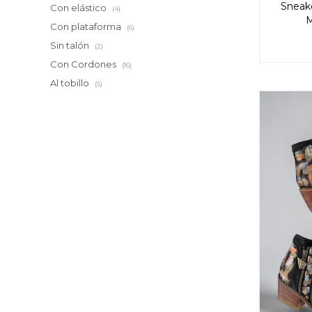
Sneak
Con elástico
(4)
M
Con plataforma
(6)
Sin talón
(2)
Con Cordones
(16)
Al tobillo
(5)