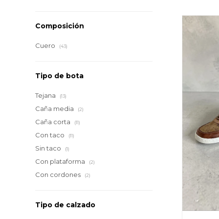
Composición
Cuero
(43)
Tipo de bota
Tejana
(13)
Caña media
(2)
Caña corta
(11)
Con taco
(11)
Sin taco
(1)
Con plataforma
(2)
Con cordones
(2)
Tipo de calzado