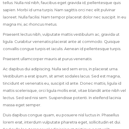
tellus. Nulla nisl nibh, faucibus eget gravida id, pellentesque quis
sapien. Morbi id urna turpis. Nam sagittis orci nec elit pulvinar
laoreet. Nulla facilisi. Nam tempor placerat dolor nec suscipit. In eu
magna mi, ac rhoncus metus.
Praesent lectus nibh, vulputate mattis vestibulum ac, gravida ut
ligula. Curabitur venenatis placerat ante at commodo. Quisque
convallis congue turpis et iaculis. Aenean id pellentesque turpis.
Praesent ullamcorper mauris at purus venenatis
Ac dapibus dui adipiscing. Nulla sed sem eros, in placerat urna.
Vestibulum a erat ipsum, sit amet sodales lacus. Sed est magna,
tincidunt et venenatis eu, suscipit id ante. Donec mattis, ligula id
mattis scelerisque, orci ligula mollis erat, vitae blandit ante nibh vel
lectus. Sed sed nisi sem. Suspendisse potenti. In eleifend lacinia
massa eget semper.
Duis dapibus congue quam, eu posuere nisl luctus in. Phasellus
lorem erat, interdum vulputate pharetra eget, sollicitudin et dui.