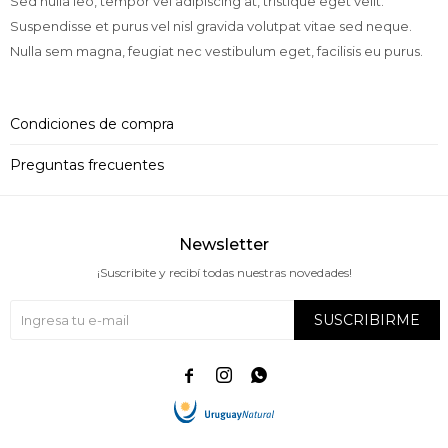
Sed nulla leo, tempor vel adipiscing at, tristique eget velit.
Suspendisse et purus vel nisl gravida volutpat vitae sed neque.
Nulla sem magna, feugiat nec vestibulum eget, facilisis eu purus.
Condiciones de compra
Preguntas frecuentes
Newsletter
¡Suscribite y recibí todas nuestras novedades!
SUSCRIBIRME


