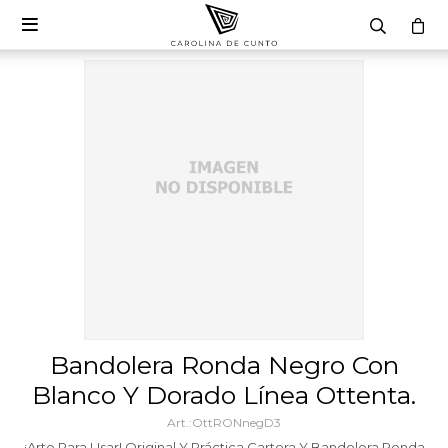

Bandolera Ronda Negro Con
Blanco Y Dorado Línea Ottenta.
OttRONnegD3
¡Arte Para Usar! Original Y Práctica Cartera Y Bandolera Ronda