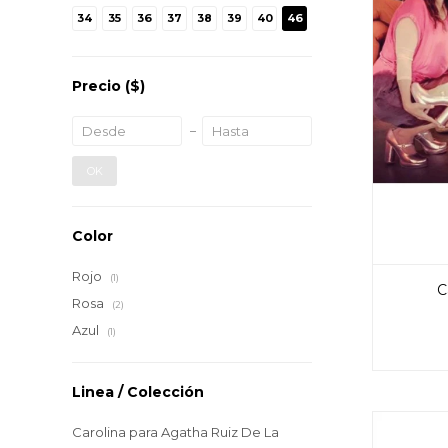
34
35
36
37
38
39
40
46
Precio
($)
OK
Color
Rojo
(1)
C
Rosa
(2)
Azul
(1)
Linea / Colección
Carolina para Agatha Ruiz De La