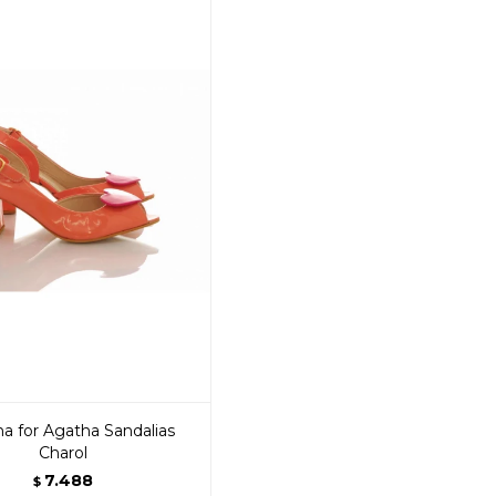
na for Agatha Sandalias
Charol
7.488
$