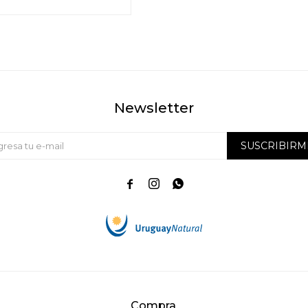
Newsletter
SUSCRIBIRM



Compra