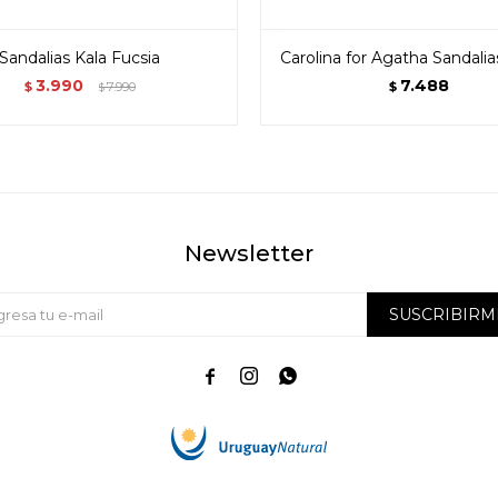
Sandalias Kala Fucsia
Carolina for Agatha Sandalia
3.990
7.488
$
7.990
$
$
Newsletter
SUSCRIBIRM


