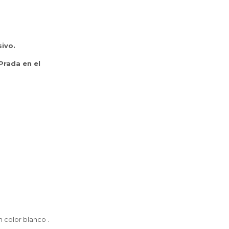
sivo.
Prada en el
 color blanco .