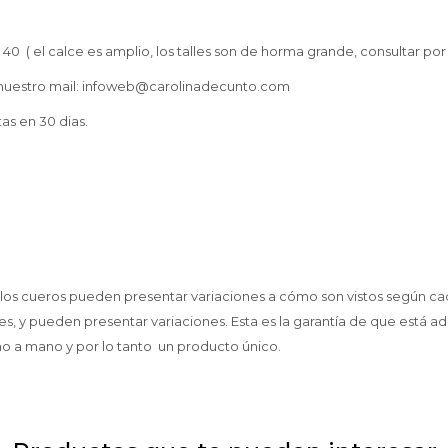
40 ( el calce es amplio, los talles son de horma grande, consultar por
nuestro mail: infoweb@carolinadecunto.com
tas en 30 dias.
 los cueros pueden presentar variaciones a cómo son vistos según cad
es, y pueden presentar variaciones. Esta es la garantía de que está a
o a mano y por lo tanto un producto único.