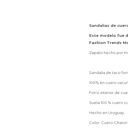
Sandalias de cuero
Este modelo fue d
Fashion Trends M
Zapato hecho por man
Sandalia de taco for
100% en cuero vacun
Forro interior de cue
Suela 100 % cuero cu
Hecho en Uruguay.
Color: Cuero-Charol 