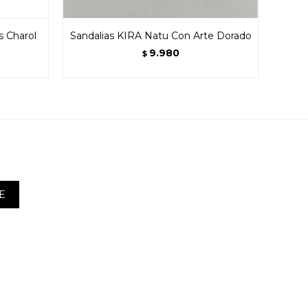
s Charol
Sandalias KIRA Natu Con Arte Dorado
Sand
9.980
$
E