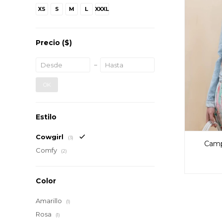
XS
S
M
L
XXXL
Precio
($)
OK
Estilo
Cowgirl
(3)
Camp
Comfy
(2)
Color
Amarillo
(1)
Rosa
(1)