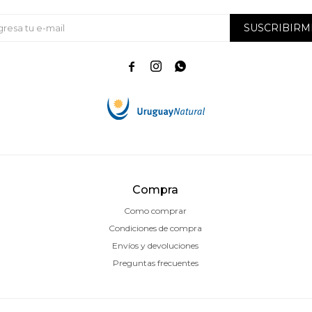
SUSCRIBIRM



Compra
Como comprar
Condiciones de compra
Envíos y devoluciones
Preguntas frecuentes