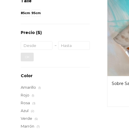
Talle
85cm
95cm
Precio
($)
OK
Color
Sobre Sa
Amarillo
(1)
Rojo
(1)
Rosa
(3)
Azul
(2)
Verde
(5)
Marrón
(7)