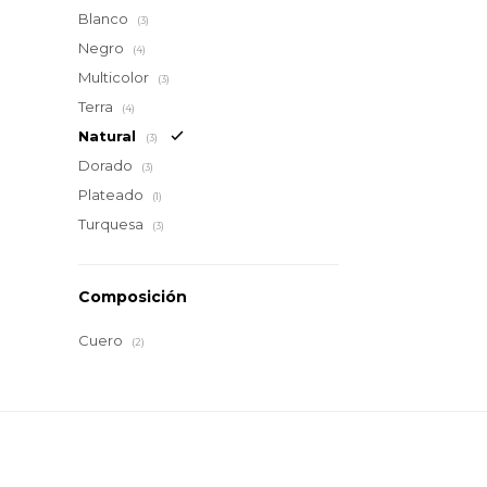
Blanco
(3)
Negro
(4)
Multicolor
(3)
Terra
(4)
Natural
(3)
Dorado
(3)
Plateado
(1)
Turquesa
(3)
Composición
Cuero
(2)