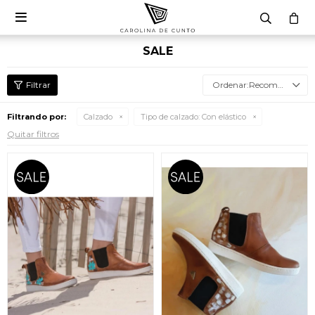

SALE
Recomendados
Filtrando por:
Calzado
Tipo de calzado:
Con elástico
Quitar filtros