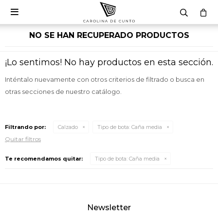

NO SE HAN RECUPERADO PRODUCTOS
¡Lo sentimos! No hay productos en esta sección.
Inténtalo nuevamente con otros criterios de filtrado o busca en
otras secciones de nuestro catálogo.
Filtrando por:
Calzado
Tipo de bota:
Caña media
Quitar filtros
Te recomendamos quitar:
Tipo de bota:
Caña media
Newsletter