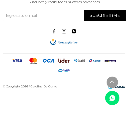
¡Suscribite y recibí todas nuestras novedades!
SUSCRIBIRME



© Copyright 2026 / Carolina De Cunto
Fenicio