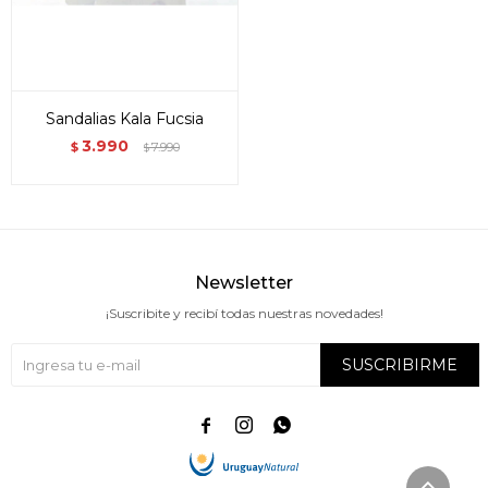
Sandalias Kala Fucsia
3.990
$
7.990
$
Newsletter
¡Suscribite y recibí todas nuestras novedades!
SUSCRIBIRME


