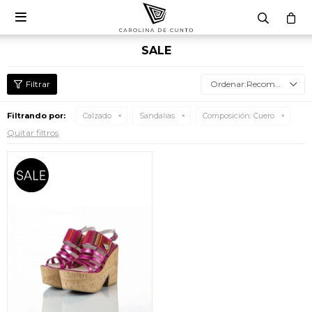

SALE
Recomendados
Filtrando por:
Calzado
Sandalias
Composición:
Cuero
Quitar filtros