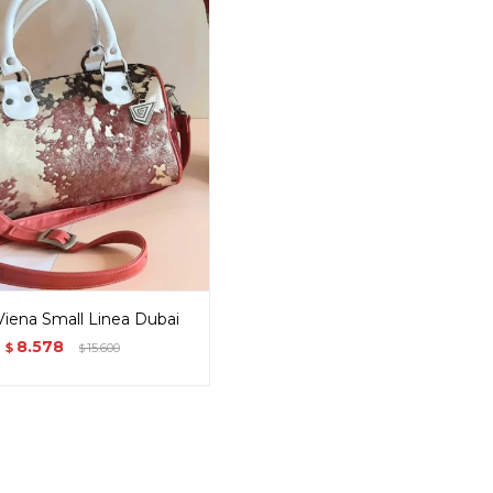
Viena Small Linea Dubai
8.578
$
15.600
$