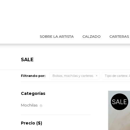
SOBRE LA ARTISTA
CALZADO
CARTERAS
SALE
Filtrando por:
Bolsos, mochilas y carteras
Tipo de cartera:
A
Categorías
Mochilas
(1)
Precio
($)