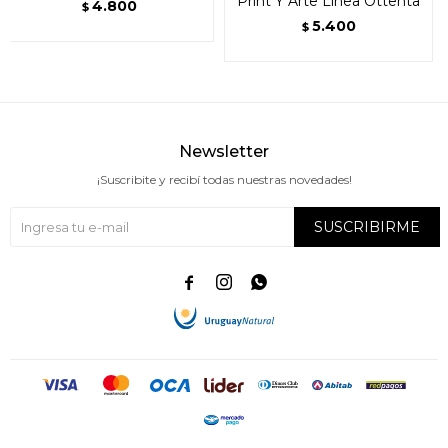
Print Y Arte Línea Ottenta
4.800
$
5.400
$
Newsletter
¡Suscribite y recibí todas nuestras novedades!
SUSCRIBIRME


