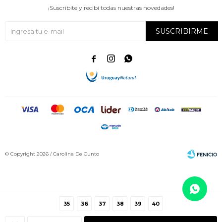
¡Suscribite y recibí todas nuestras novedades!
SUSCRIBIRME



© Copyright 2026 / Carolina De Cunto
35
36
37
38
39
40
Fenicio