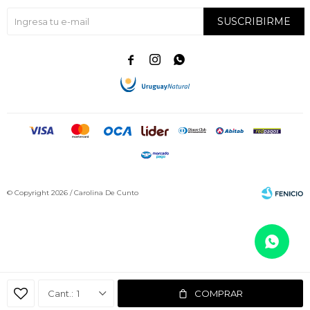
SUSCRIBIRME



© Copyright 2026 / Carolina De Cunto
Fenicio
1
COMPRAR