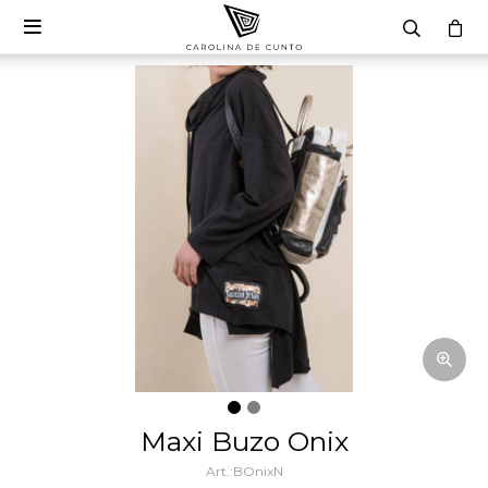

Maxi Buzo Onix
BOnixN