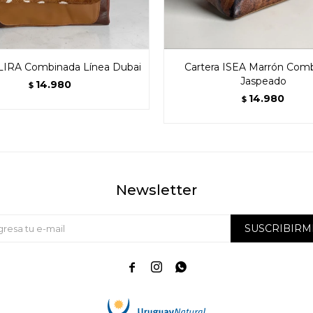
 LIRA Combinada Línea Dubai
Cartera ISEA Marrón Com
Jaspeado
14.980
$
14.980
$
Newsletter
SUSCRIBIRM


