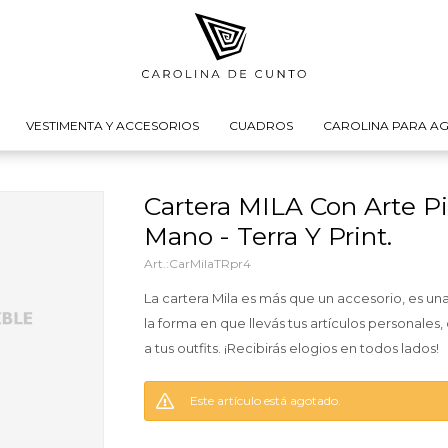
VESTIMENTA Y ACCESORIOS
CUADROS
CAROLINA PARA AG
Cartera MILA Con Arte P
Mano - Terra Y Print.
CarMilaTRpr4
La cartera Mila es más que un accesorio, es u
la forma en que llevás tus artículos personales
a tus outfits. ¡Recibirás elogios en todos lados!
Este artículo está agotado.