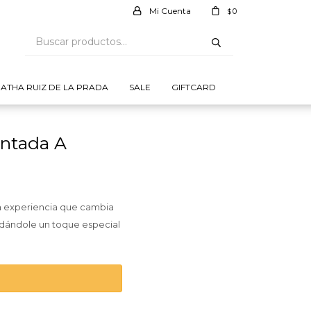
0
$
ATHA RUIZ DE LA PRADA
SALE
GIFTCARD
intada A
na experiencia que cambia
, dándole un toque especial