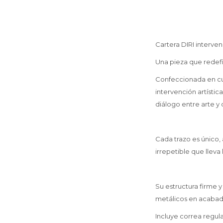
Cartera DIRI interve
Una pieza que redef
Confeccionada en cue
intervención artístic
diálogo entre arte y 
Cada trazo es único,
irrepetible que lleva 
Su estructura firme y
metálicos en acabado 
Incluye correa regul