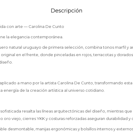
Descripción
nida con arte — Carolina De Cunto
ine la elegancia contemporánea.
ro natural uruguayo de primera selección, combina tonos marfil y 
a original en el frente, donde pinceladas en rojos, terracotas y dorado
diseño.
 aplicado a mano por la artista Carolina De Cunto, transformando esta
la energía de la creación artística al universo cotidiano.
 sofisticada resalta las líneas arquitectónicas del diseño, mientras que
oro viejo, cierres YKK y costuras reforzadas aseguran durabilidad y d
able desmontable, manijas ergonómicas y bolsillos internos y externos