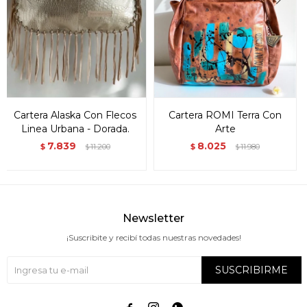
Cartera Alaska Con Flecos
Cartera ROMI Terra Con
Linea Urbana - Dorada.
Arte
7.839
8.025
$
11.200
$
11.980
$
$
Newsletter
¡Suscribite y recibí todas nuestras novedades!
SUSCRIBIRME