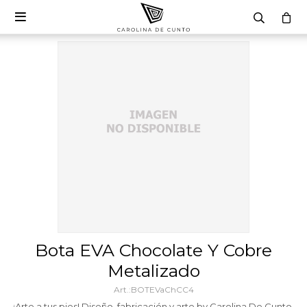

Bota EVA Chocolate Y Cobre
Metalizado
BOTEVaChCC4
¡Arte a tus pies! Diseño, fabricación y arte by Carolina De Cunto.