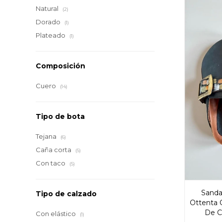
Natural
(2)
Dorado
(1)
Plateado
(1)
Composición
Cuero
(14)
Tipo de bota
Tejana
(6)
Caña corta
(5)
Con taco
(5)
Sanda
Tipo de calzado
Ottenta C
De C
Con elástico
(1)