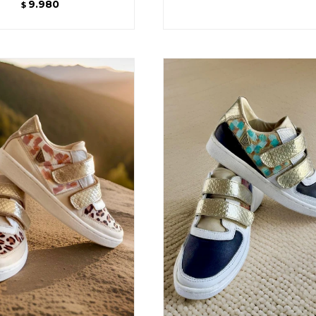
9.980
$