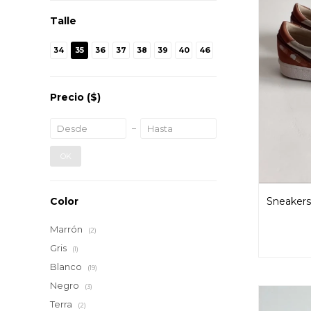
Talle
34
35
36
37
38
39
40
46
Precio
($)
OK
Sneakers
Color
Marrón
(2)
Gris
(1)
Blanco
(19)
Negro
(3)
Terra
(2)