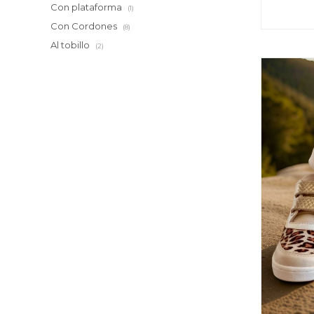
Con plataforma
(1)
Con Cordones
(8)
Al tobillo
(2)