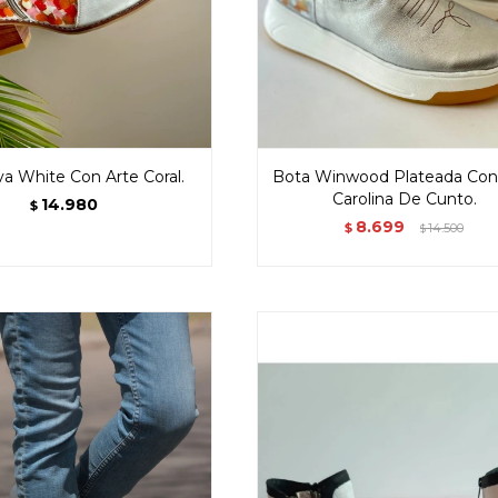
a White Con Arte Coral.
Bota Winwood Plateada Con
Carolina De Cunto.
14.980
$
8.699
$
14.500
$