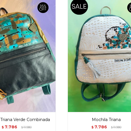
 Triana Verde Combinada
Mochila Triana
7.786
7.786
$
11.980
$
11.980
$
$