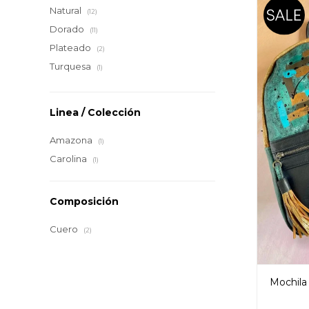
Natural
(12)
Dorado
(11)
Plateado
(2)
Turquesa
(1)
Linea / Colección
Amazona
(1)
Carolina
(1)
Composición
Cuero
(2)
Mochila