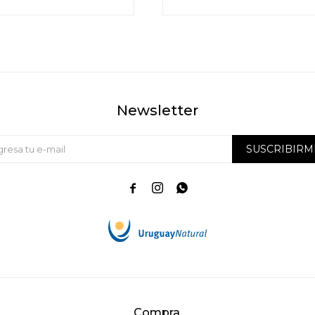
Newsletter
SUSCRIBIRM



Compra