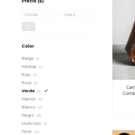
Precio
($)
OK
Color
Beige
(1)
Naranja
(2)
Rojo
(2)
Rosa
(3)
Car
Verde
(5)
Combi
Marrón
(16)
Blanco
(17)
Negro
(18)
Multicolor
(9)
Terra
(25)