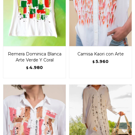
Remera Dominica Blanca
Camisa Kaori con Arte
Arte Verde Y Coral
5.960
$
4.980
$